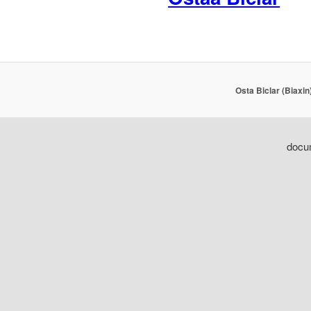
Osta Biclar (Biaxin
docum