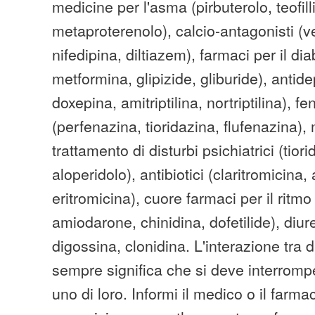
medicine per l'asma (pirbuterolo, teofill
metaproterenolo), calcio-antagonisti (v
nifedipina, diltiazem), farmaci per il d
metformina, glipizide, gliburide), antid
doxepina, amitriptilina, nortriptilina), fe
(perfenazina, tioridazina, flufenazina), 
trattamento di disturbi psichiatrici (tior
aloperidolo), antibiotici (claritromicina,
eritromicina), cuore farmaci per il ritm
amiodarone, chinidina, dofetilide), diure
digossina, clonidina. L'interazione tra
sempre significa che si deve interromp
uno di loro. Informi il medico o il farmaci