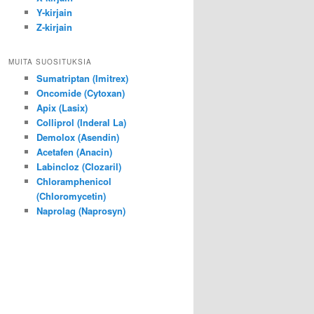
Y-kirjain
Z-kirjain
MUITA SUOSITUKSIA
Sumatriptan (Imitrex)
Oncomide (Cytoxan)
Apix (Lasix)
Colliprol (Inderal La)
Demolox (Asendin)
Acetafen (Anacin)
Labincloz (Clozaril)
Chloramphenicol
(Chloromycetin)
Naprolag (Naprosyn)