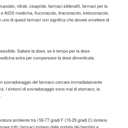
ussiato, nitrati, cisapride, farmaci sildenafil, farmaci per la
 e AIDS medicina, fluconazolo, itraconazolo, ketoconazolo.
n uno di questi farmaci non significa che dovete smettere di
ssibile. Saltare la dose, se è tempo per la dose
edicina extra per compensare la dose dimenticata.
 un sovradosaggio del farmaco cercare immediatamente
. I sintomi di sovradosaggio sono mal di stomaco, la
.
atura ambiente tra i 59-77 gradi F (15-25 gradi C) lontano
rvare tutti i farmaci lontano dalla portata dei bambini e