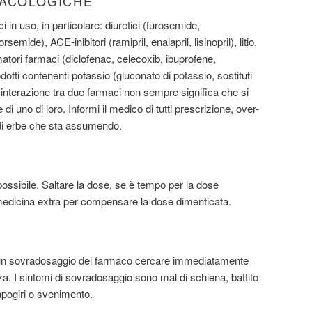
MACOLOGICHE
ci in uso, in particolare: diuretici (furosemide,
emide), ACE-inibitori (ramipril, enalapril, lisinopril), litio,
atori farmaci (diclofenac, celecoxib, ibuprofene,
tti contenenti potassio (gluconato di potassio, sostituti
 L'interazione tra due farmaci non sempre significa che si
i uno di loro. Informi il medico di tutti prescrizione, over-
 di erbe che sta assumendo.
ssibile. Saltare la dose, se è tempo per la dose
edicina extra per compensare la dose dimenticata.
 un sovradosaggio del farmaco cercare immediatamente
 I sintomi di sovradosaggio sono mal di schiena, battito
capogiri o svenimento.