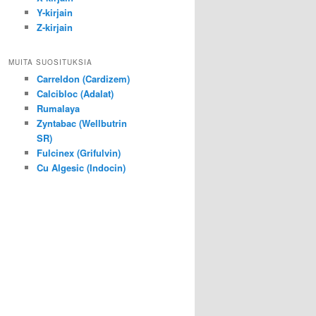
Y-kirjain
Z-kirjain
MUITA SUOSITUKSIA
Carreldon (Cardizem)
Calcibloc (Adalat)
Rumalaya
Zyntabac (Wellbutrin
SR)
Fulcinex (Grifulvin)
Cu Algesic (Indocin)