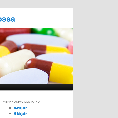
ossa
VERKKOSIVUILLA HAKU
A-kirjain
B-kirjain