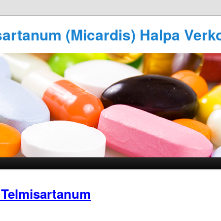
sartanum (Micardis) Halpa Verk
 Telmisartanum