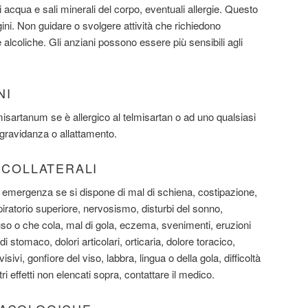
di acqua e sali minerali del corpo, eventuali allergie. Questo
ini. Non guidare o svolgere attività che richiedono
 alcoliche. Gli anziani possono essere più sensibili agli
NI
sartanum se è allergico al telmisartan o ad uno qualsiasi
n gravidanza o allattamento.
I COLLATERALI
 emergenza se si dispone di mal di schiena, costipazione,
spiratorio superiore, nervosismo, disturbi del sonno,
hiuso o che cola, mal di gola, eczema, svenimenti, eruzioni
i stomaco, dolori articolari, orticaria, dolore toracico,
visivi, gonfiore del viso, labbra, lingua o della gola, difficoltà
ri effetti non elencati sopra, contattare il medico.