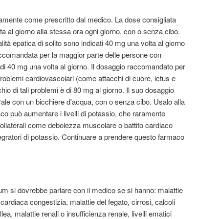
mente come prescritto dal medico. La dose consigliata
lta al giorno alla stessa ora ogni giorno, con o senza cibo.
ità epatica di solito sono indicati 40 mg una volta al giorno
 raccomandata per la maggior parte delle persone con
 di 40 mg una volta al giorno. Il dosaggio raccomandato per
i problemi cardiovascolari (come attacchi di cuore, ictus e
hio di tali problemi è di 80 mg al giorno. Il suo dosaggio
ale con un bicchiere d'acqua, con o senza cibo. Usalo alla
aco può aumentare i livelli di potassio, che raramente
collaterali come debolezza muscolare o battito cardiaco
gratori di potassio. Continuare a prendere questo farmaco
m si dovrebbe parlare con il medico se si hanno: malattie
 cardiaca congestizia, malattie del fegato, cirrosi, calcoli
fellea, malattie renali o insufficienza renale, livelli ematici