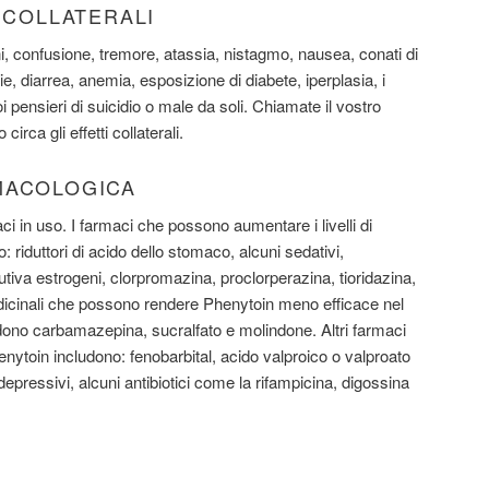
I COLLATERALI
i, confusione, tremore, atassia, nistagmo, nausea, conati di
gie, diarrea, anemia, esposizione di diabete, iperplasia, i
 pensieri di suicidio o male da soli. Chiamate il vostro
rca gli effetti collaterali.
MACOLOGICA
maci in uso. I farmaci che possono aumentare i livelli di
 riduttori di acido dello stomaco, alcuni sedativi,
utiva estrogeni, clorpromazina, proclorperazina, tioridazina,
edicinali che possono rendere Phenytoin meno efficace nel
udono carbamazepina, sucralfato e molindone. Altri farmaci
nytoin includono: fenobarbital, acido valproico o valproato
idepressivi, alcuni antibiotici come la rifampicina, digossina