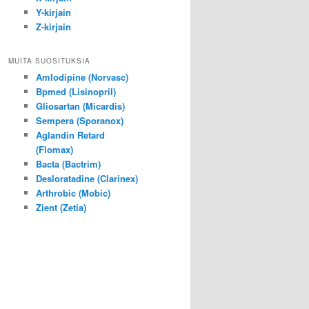
Y-kirjain
Z-kirjain
MUITA SUOSITUKSIA
Amlodipine (Norvasc)
Bpmed (Lisinopril)
Gliosartan (Micardis)
Sempera (Sporanox)
Aglandin Retard
(Flomax)
Bacta (Bactrim)
Desloratadine (Clarinex)
Arthrobic (Mobic)
Zient (Zetia)