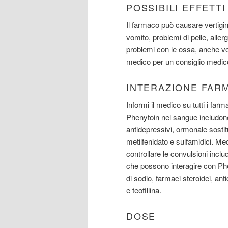
POSSIBILI EFFETT
Il farmaco può causare vertigin
vomito, problemi di pelle, aller
problemi con le ossa, anche voi
medico per un consiglio medico ci
INTERAZIONE FAR
Informi il medico su tutti i far
Phenytoin nel sangue includono:
antidepressivi, ormonale sostit
metilfenidato e sulfamidici. M
controllare le convulsioni incl
che possono interagire con Phe
di sodio, farmaci steroidei, ant
e teofillina.
DOSE