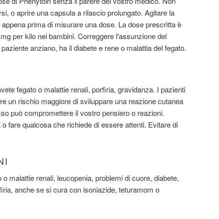
ose di Phenytoin senza il parere del vostro medico. Non
i, o aprire una capsula a rilascio prolungato. Agitare la
 appena prima di misurare una dose. La dose prescritta è
-7 mg per kilo nei bambini. Correggere l'assunzione del
paziente anziano, ha il diabete e rene o malattia del fegato.
vete fegato o malattie renali, porfiria, gravidanza. I pazienti
ere un rischio maggiore di sviluppare una reazione cutanea
so può compromettere il vostro pensiero o reazioni.
 o fare qualcosa che richiede di essere attenti. Evitare di
NI
 o malattie renali, leucopenia, problemi di cuore, diabete,
iria, anche se si cura con isoniazide, teturamom o