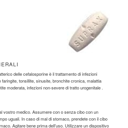
NERALI
terico delle cefalosporine è il trattamento di infezioni
aringite, tonsillite, sinusite, bronchite cronica, malattia
ite moderata, infezioni non-severe di tratto urogenitale .
l vostro medico. Assumere con o senza cibo con un
empo uguali. In caso di mal di stomaco, prendete con il cibo
stomaco. Agitare bene prima dell'uso. Utilizzare un dispositivo