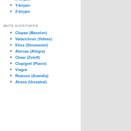
Y-kirjain
Z-kirjain
MUITA SUOSITUKSIA
Clopan (Maxolon)
Valaciclovir (Valtrex)
Kilox (Stromectol)
Alercas (Allegra)
Chear (Zoloft)
Clopigrel (Plavix)
Viagra
Rosicon (Avandia)
Alreos (Uroxatral)