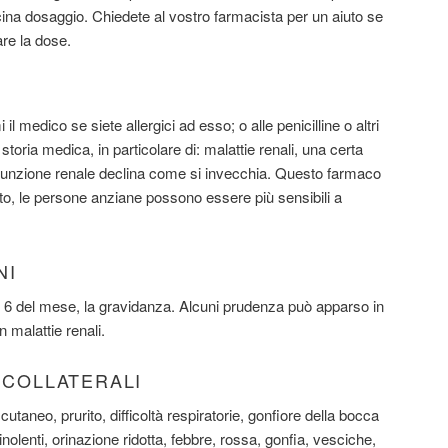
ina dosaggio. Chiedete al vostro farmacista per un aiuto se
are la dose.
l medico se siete allergici ad esso; o alle penicilline o altri
 storia medica, in particolare di: malattie renali, una certa
La funzione renale declina come si invecchia. Questo farmaco
nto, le persone anziane possono essere più sensibili a
NI
ini 6 del mese, la gravidanza. Alcuni prudenza può apparso in
n malattie renali.
I COLLATERALI
taneo, prurito, difficoltà respiratorie, gonfiore della bocca
nolenti, orinazione ridotta, febbre, rossa, gonfia, vesciche,