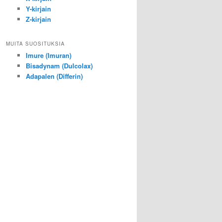
Y-kirjain
Z-kirjain
MUITA SUOSITUKSIA
Imure (Imuran)
Bisadynam (Dulcolax)
Adapalen (Differin)