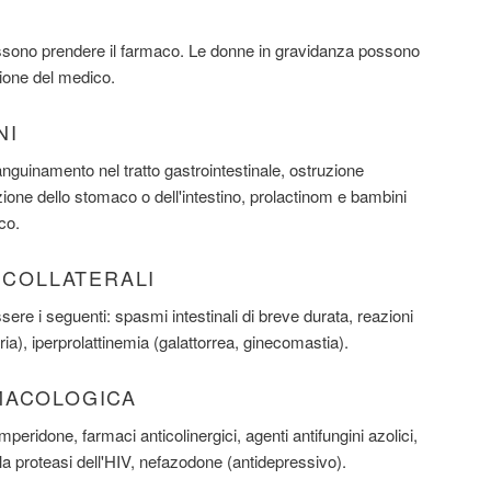
ssono prendere il farmaco. Le donne in gravidanza possono
ione del medico.
NI
sanguinamento nel tratto gastrointestinale, ostruzione
ione dello stomaco o dell'intestino, prolactinom e bambini
co.
I COLLATERALI
essere i seguenti: spasmi intestinali di breve durata, reazioni
ria), iperprolattinemia (galattorrea, ginecomastia).
MACOLOGICA
eridone, farmaci anticolinergici, agenti antifungini azolici,
della proteasi dell'HIV, nefazodone (antidepressivo).