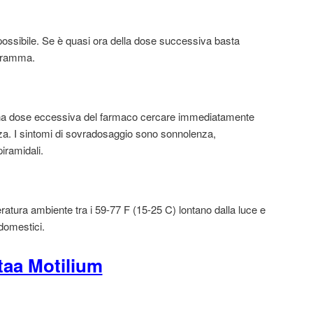
ossibile. Se è quasi ora della dose successiva basta
ogramma.
una dose eccessiva del farmaco cercare immediatamente
. I sintomi di sovradosaggio sono sonnolenza,
iramidali.
atura ambiente tra i 59-77 F (15-25 C) lontano dalla luce e
 domestici.
taa Motilium