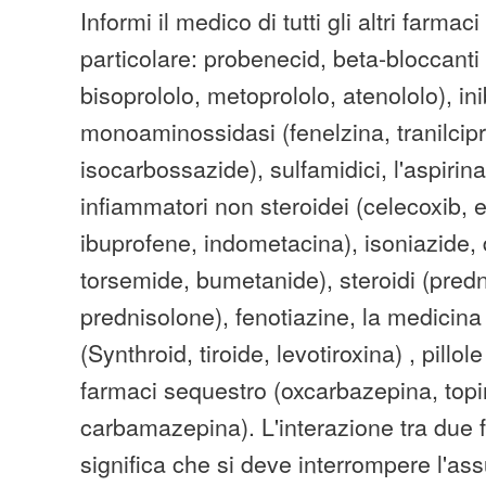
Informi il medico di tutti gli altri farmaci
particolare: probenecid, beta-bloccanti
bisoprololo, metoprololo, atenololo), inib
monoaminossidasi (fenelzina, tranilcip
isocarbossazide), sulfamidici, l'aspirina
infiammatori non steroidei (celecoxib, 
ibuprofene, indometacina), isoniazide, 
torsemide, bumetanide), steroidi (predn
prednisolone), fenotiazine, la medicina 
(Synthroid, tiroide, levotiroxina) , pillol
farmaci sequestro (oxcarbazepina, topi
carbamazepina). L'interazione tra due
significa che si deve interrompere l'as