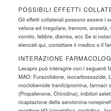
POSSIBILI EFFETTI COLLAT
Gli effetti collaterali possono essere i 
veloce ed irregolare, tremore, ansietà, 
vomito, febbre, diarrea, ecc Se si notano
elencati qui, contattare il medico o il f
INTERAZIONE FARMACOLOG
Lexapro può interagire con i seguenti fa
MAO: Furazolidone, isocarbossazide, L
moclobemide tranilcipromina, farmaci an
(Propafenone, Chinidina), inibitori selett
ricaptazione della serotonina-norepinef
recettore H2 (cimetidina, ranitidina , fa