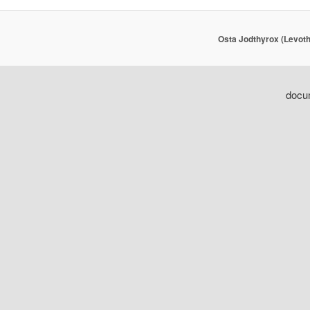
Osta Jodthyrox (Levoth
docum