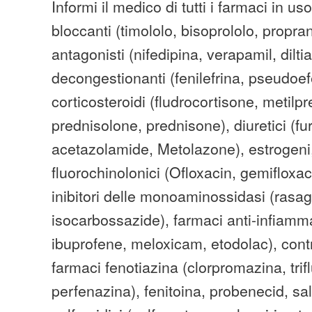
Informi il medico di tutti i farmaci in uso
bloccanti (timololo, bisoprololo, propran
antagonisti (nifedipina, verapamil, dilti
decongestionanti (fenilefrina, pseudoef
corticosteroidi (fludrocortisone, metilp
prednisolone, prednisone), diuretici (f
acetazolamide, Metolazone), estrogeni, 
fluorochinolonici (Ofloxacin, gemifloxac
inibitori delle monoaminossidasi (rasagi
isocarbossazide), farmaci anti-infiamma
ibuprofene, meloxicam, etodolac), contra
farmaci fenotiazina (clorpromazina, trif
perfenazina), fenitoina, probenecid, sali