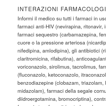
INTERAZIONI FARMACOLOG
Informi il medico su tutti i farmaci in us
farmaci anti-HIV (nevirapina, ritonavir, 
farmaci sequestro (carbamazepina, fenit
cuore o la pressione arteriosa (nicardip
nifedipina, amlodipina), gli antibiotici (
claritromicina, rifabutina), anticoagulant
voriconazolo, sirolimus, tacrolimus, far
(fluconazolo, ketoconazolo, itraconazol
benzodiazepine (clobazam, triazolam,
midazolam), farmaci della segale corn
diidroergotamina, bromocriptina), contr