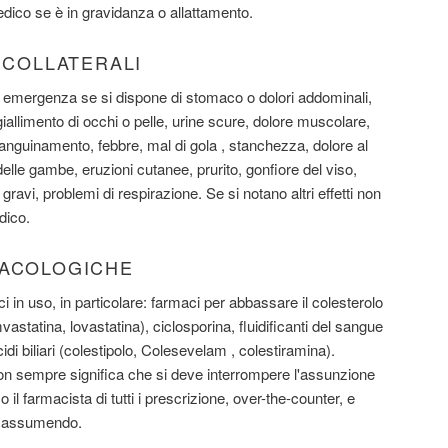
medico se è in gravidanza o allattamento.
I COLLATERALI
 emergenza se si dispone di stomaco o dolori addominali,
iallimento di occhi o pelle, urine scure, dolore muscolare,
 sanguinamento, febbre, mal di gola , stanchezza, dolore al
delle gambe, eruzioni cutanee, prurito, gonfiore del viso,
i gravi, problemi di respirazione. Se si notano altri effetti non
dico.
MACOLOGICHE
aci in uso, in particolare: farmaci per abbassare il colesterolo
mvastatina, lovastatina), ciclosporina, fluidificanti del sangue
cidi biliari (colestipolo, Colesevelam , colestiramina).
non sempre significa che si deve interrompere l'assunzione
 o il farmacista di tutti i prescrizione, over-the-counter, e
a assumendo.