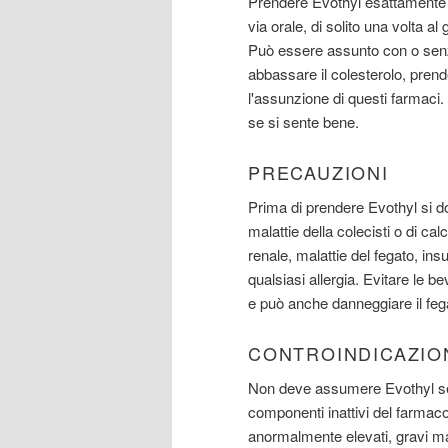
Prendere Evothyl esattamente 
via orale, di solito una volta 
Può essere assunto con o senza
abbassare il colesterolo, pren
l'assunzione di questi farmaci
se si sente bene.
PRECAUZIONI
Prima di prendere Evothyl si do
malattie della colecisti o di calc
renale, malattie del fegato, insu
qualsiasi allergia. Evitare le bev
e può anche danneggiare il feg
CONTROINDICAZIO
Non deve assumere Evothyl se si
componenti inattivi del farmaco
anormalmente elevati, gravi malat