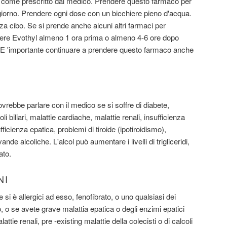
come prescritto dal medico. Prendere questo farmaco per
al giorno. Prendere ogni dose con un bicchiere pieno d'acqua.
 cibo. Se si prende anche alcuni altri farmaci per
dere Evothyl almeno 1 ora prima o almeno 4-6 ore dopo
. E 'importante continuare a prendere questo farmaco anche
vrebbe parlare con il medico se si soffre di diabete,
oli biliari, malattie cardiache, malattie renali, insufficienza
fficienza epatica, problemi di tiroide (ipotiroidismo),
ande alcoliche. L'alcol può aumentare i livelli di trigliceridi,
ato.
NI
 è allergici ad esso, fenofibrato, o uno qualsiasi dei
, o se avete grave malattia epatica o degli enzimi epatici
tie renali, pre -existing malattie della colecisti o di calcoli