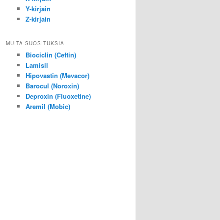
Y-kirjain
Z-kirjain
MUITA SUOSITUKSIA
Biociclin (Ceftin)
Lamisil
Hipovastin (Mevacor)
Barocul (Noroxin)
Deproxin (Fluoxetine)
Aremil (Mobic)