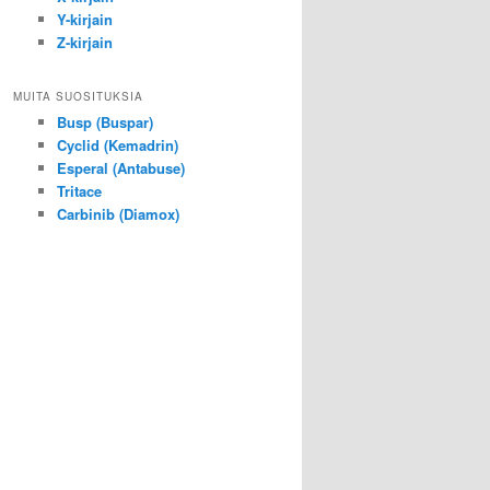
Y-kirjain
Z-kirjain
MUITA SUOSITUKSIA
Busp (Buspar)
Cyclid (Kemadrin)
Esperal (Antabuse)
Tritace
Carbinib (Diamox)