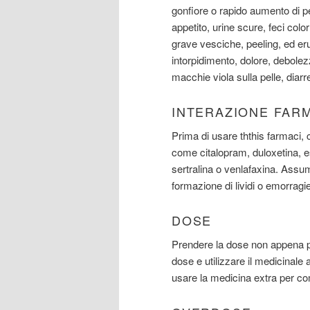
gonfiore o rapido aumento di p
appetito, urine scure, feci color
grave vesciche, peeling, ed eru
intorpidimento, dolore, debolezza
macchie viola sulla pelle, diarre
INTERAZIONE FAR
Prima di usare ththis farmaci, 
come citalopram, duloxetina, e
sertralina o venlafaxina. Assu
formazione di lividi o emorragie
DOSE
Prendere la dose non appena po
dose e utilizzare il medicinal
usare la medicina extra per c