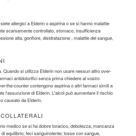
ete allergici a Elderin o aspirina o se si hanno malattie
abete scarsamente controllato, stomaco, insufficienza
ssione alta, gonfiore, disidratazione , malattie del sangue,
NI
a. Quando si utilizza Elderin non usare nessun altro over-
farmaci antidolorifici senza prima chiedere al vostro
ver-the-counter contengono aspirina o altri farmaci simili a
te l'assunzione di Elderin. L'alcol può aumentare il rischio
o causato da Elderin.
I COLLATERALI
roprio medico se si ha dolore toracico, debolezza, mancanza
o di equilibrio; feci sanguinolente; tosse con sangue,