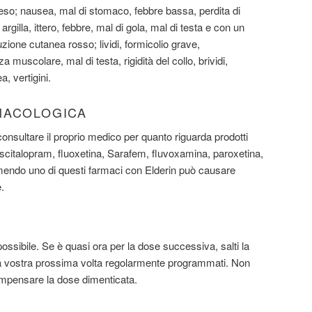
eso; nausea, mal di stomaco, febbre bassa, perdita di
 argilla, ittero, febbre, mal di gola, mal di testa e con un
zione cutanea rosso; lividi, formicolio grave,
 muscolare, mal di testa, rigidità del collo, brividi,
a, vertigini.
MACOLOGICA
consultare il proprio medico per quanto riguarda prodotti
scitalopram, fluoxetina, Sarafem, fluvoxamina, paroxetina,
mendo uno di questi farmaci con Elderin può causare
.
ssibile. Se è quasi ora per la dose successiva, salti la
e a vostra prossima volta regolarmente programmati. Non
ompensare la dose dimenticata.