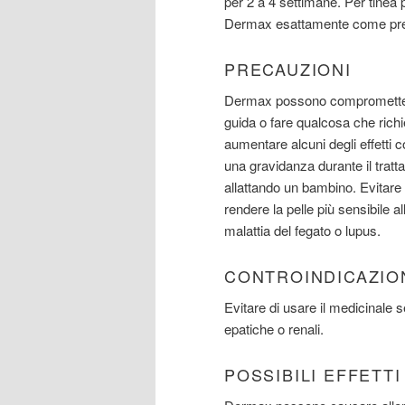
per 2 a 4 settimane. Per tinea 
Dermax esattamente come pres
PRECAUZIONI
Dermax possono compromettere 
guida o fare qualcosa che richie
aumentare alcuni degli effetti co
una gravidanza durante il trat
allattando un bambino. Evitare 
rendere la pelle più sensibile
malattia del fegato o lupus.
CONTROINDICAZIO
Evitare di usare il medicinale 
epatiche o renali.
POSSIBILI EFFETT