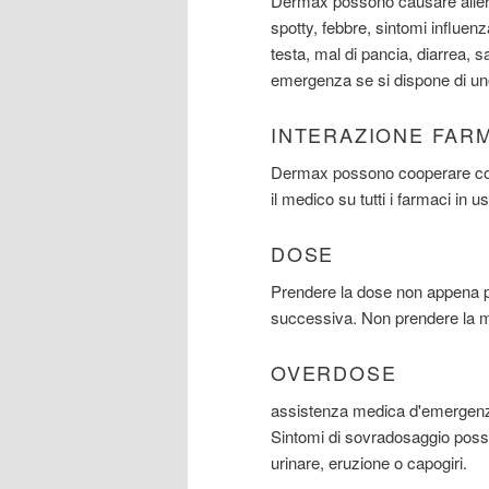
Dermax possono causare allergi
spotty, febbre, sintomi influenz
testa, mal di pancia, diarrea, 
emergenza se si dispone di uno
INTERAZIONE FAR
Dermax possono cooperare con C
il medico su tutti i farmaci in u
DOSE
Prendere la dose non appena po
successiva. Non prendere la m
OVERDOSE
assistenza medica d'emergenza
Sintomi di sovradosaggio posson
urinare, eruzione o capogiri.