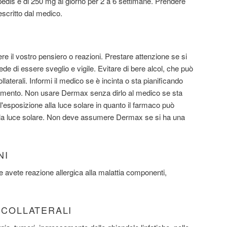
pedis è di 250 mg al giorno per 2 a 6 settimane. Prendere
critto dal medico.
il vostro pensiero o reazioni. Prestare attenzione se si
de di essere sveglio e vigile. Evitare di bere alcol, che può
llaterali. Informi il medico se è incinta o sta pianificando
tamento. Non usare Dermax senza dirlo al medico se sta
l'esposizione alla luce solare in quanto il farmaco può
 alla luce solare. Non deve assumere Dermax se si ha una
NI
se avete reazione allergica alla malattia componenti,
I COLLATERALI