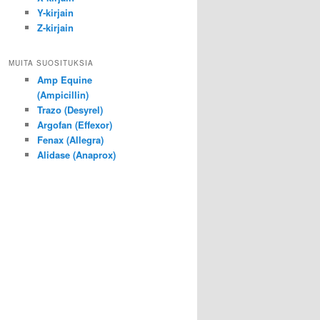
Y-kirjain
Z-kirjain
MUITA SUOSITUKSIA
Amp Equine
(Ampicillin)
Trazo (Desyrel)
Argofan (Effexor)
Fenax (Allegra)
Alidase (Anaprox)