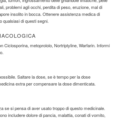
a, tumori, ingrossamento delle ghiandole linfatiche, pelle
ali, problemi agli occhi, perdita di peso, eruzione, mal di
sapore insolito in bocca. Ottenere assistenza medica di
 qualsiasi di questi segni.
MACOLOGICA
iclosporina, metoprololo, Nortriptyline, Warfarin. Informi
so.
ssibile. Saltare la dose, se è tempo per la dose
edicina extra per compensare la dose dimenticata.
 se si pensa di aver usato troppo di questo medicinale.
o includere dolore di pancia, malattia, conati di vomito,