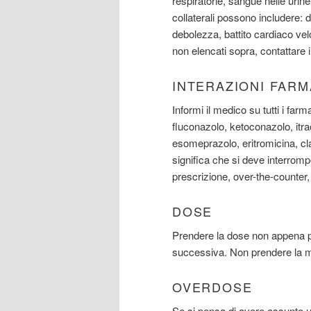
respiratorie, sangue nelle urine
collaterali possono includere: d
debolezza, battito cardiaco velo
non elencati sopra, contattare 
INTERAZIONI FAR
Informi il medico su tutti i farm
fluconazolo, ketoconazolo, itra
esomeprazolo, eritromicina, cl
significa che si deve interrompe
prescrizione, over-the-counter
DOSE
Prendere la dose non appena po
successiva. Non prendere la m
OVERDOSE
Se si pensa di avere assunto