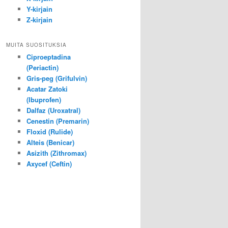
Y-kirjain
Z-kirjain
MUITA SUOSITUKSIA
Ciproeptadina
(Periactin)
Gris-peg (Grifulvin)
Acatar Zatoki
(Ibuprofen)
Dalfaz (Uroxatral)
Cenestin (Premarin)
Floxid (Rulide)
Alteis (Benicar)
Asizith (Zithromax)
Axycef (Ceftin)