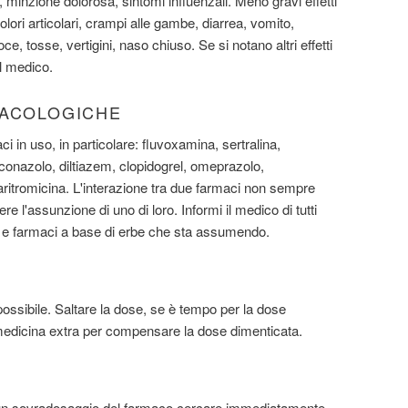
, minzione dolorosa, sintomi influenzali. Meno gravi effetti
olori articolari, crampi alle gambe, diarrea, vomito,
ce, tosse, vertigini, naso chiuso. Se si notano altri effetti
il medico.
MACOLOGICHE
aci in uso, in particolare: fluvoxamina, sertralina,
conazolo, diltiazem, clopidogrel, omeprazolo,
aritromicina. L'interazione tra due farmaci non sempre
re l'assunzione di uno di loro. Informi il medico di tutti
, e farmaci a base di erbe che sta assumendo.
ssibile. Saltare la dose, se è tempo per la dose
edicina extra per compensare la dose dimenticata.
 un sovradosaggio del farmaco cercare immediatamente