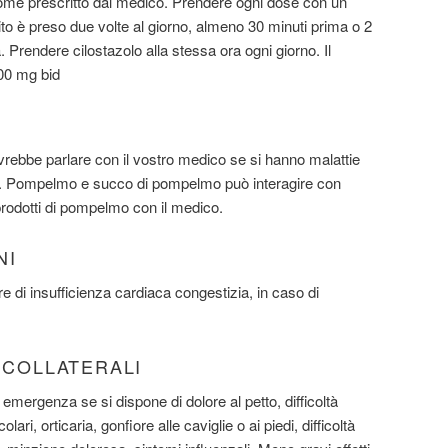
me prescritto dal medico. Prendere ogni dose con un
ito è preso due volte al giorno, almeno 30 minuti prima o 2
 Prendere cilostazolo alla stessa ora ogni giorno. Il
00 mg bid
rebbe parlare con il vostro medico se si hanno malattie
to. Pompelmo e succo di pompelmo può interagire con
 prodotti di pompelmo con il medico.
NI
 di insufficienza cardiaca congestizia, in caso di
I COLLATERALI
mergenza se si dispone di dolore al petto, difficoltà
lari, orticaria, gonfiore alle caviglie o ai piedi, difficoltà