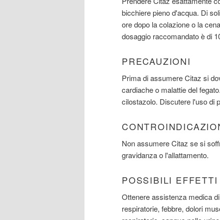
Prendere Citaz esattamente co
bicchiere pieno d'acqua. Di sol
ore dopo la colazione o la cena.
dosaggio raccomandato è di 1
PRECAUZIONI
Prima di assumere Citaz si dov
cardiache o malattie del fega
cilostazolo. Discutere l'uso di
CONTROINDICAZIO
Non assumere Citaz se si soffre
gravidanza o l'allattamento.
POSSIBILI EFFETT
Ottenere assistenza medica di e
respiratorie, febbre, dolori musco