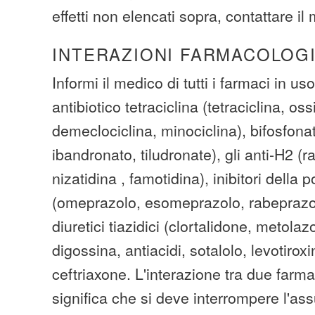
effetti non elencati sopra, contattare il
INTERAZIONI FARMACOLOG
Informi il medico di tutti i farmaci in uso
antibiotico tetraciclina (tetraciclina, oss
demeclociclina, minociclina), bifosfona
ibandronato, tiludronate), gli anti-H2 (ra
nizatidina , famotidina), inibitori della
(omeprazolo, esomeprazolo, rabeprazol
diuretici tiazidici (clortalidone, metolaz
digossina, antiacidi, sotalolo, levotirox
ceftriaxone. L'interazione tra due far
significa che si deve interrompere l'as