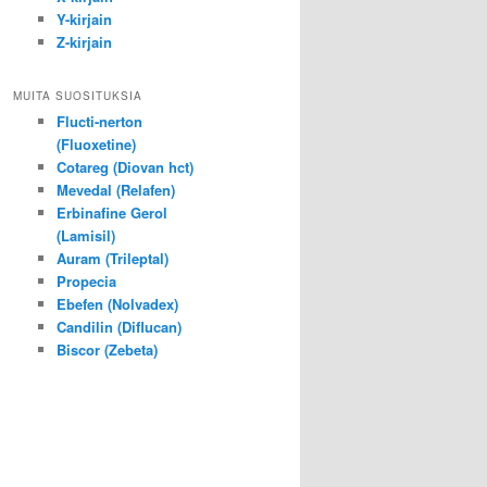
Y-kirjain
Z-kirjain
MUITA SUOSITUKSIA
Flucti-nerton
(Fluoxetine)
Cotareg (Diovan hct)
Mevedal (Relafen)
Erbinafine Gerol
(Lamisil)
Auram (Trileptal)
Propecia
Ebefen (Nolvadex)
Candilin (Diflucan)
Biscor (Zebeta)