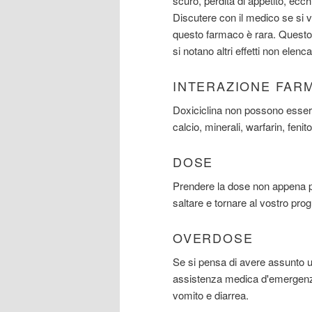
scuro, perdita di appetito, ecc
Discutere con il medico se si ve
questo farmaco è rara. Questo n
si notano altri effetti non elenc
INTERAZIONE FAR
Doxiciclina non possono essere 
calcio, minerali, warfarin, fenit
DOSE
Prendere la dose non appena p
saltare e tornare al vostro pr
OVERDOSE
Se si pensa di avere assunto
assistenza medica d'emergenza
vomito e diarrea.