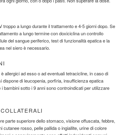
 ora ogni giorno, con o dopo i pasti. Non superare la dose.
 troppo a lungo durante il trattamento e 4-5 giorni dopo. Se
attamento a lungo termine con doxiciclina un controllo
lule del sangue periferico, test di funzionalità epatica e la
ea nel siero è necessario.
NI
 allergici ad esso o ad eventuali tetracicline, in caso di
 dispone di leucopenia, porfiria, insufficienza epatica
i bambini sotto i 9 anni sono controindicati per utilizzare
I COLLATERALI
olore parte superiore dello stomaco, visione offuscata, febbre,
ni cutanee rosso, pelle pallida o ingiallite, urine di colore