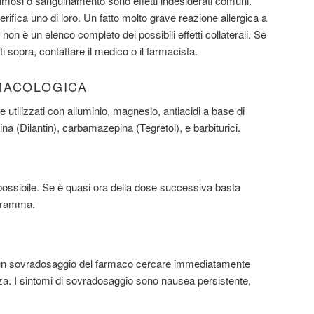
himosi o sanguinamento sono effetti indesiderati comuni.
rifica uno di loro. Un fatto molto grave reazione allergica a
on è un elenco completo dei possibili effetti collaterali. Se
ati sopra, contattare il medico o il farmacista.
MACOLOGICA
utilizzati con alluminio, magnesio, antiacidi a base di
oina (Dilantin), carbamazepina (Tegretol), e barbiturici.
ossibile. Se è quasi ora della dose successiva basta
ogramma.
 un sovradosaggio del farmaco cercare immediatamente
. I sintomi di sovradosaggio sono nausea persistente,