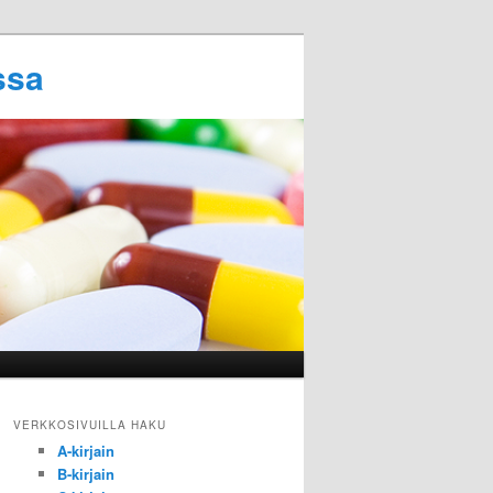
ssa
VERKKOSIVUILLA HAKU
A-kirjain
B-kirjain