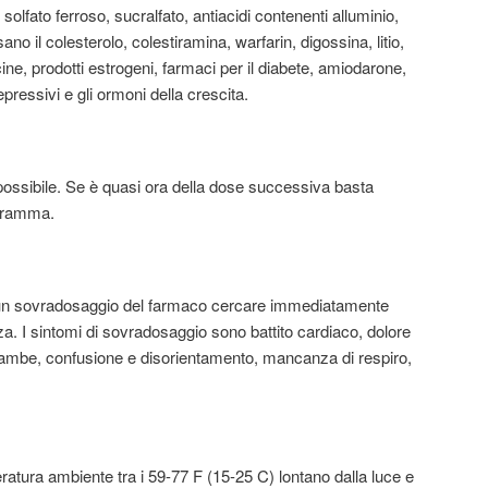
solfato ferroso, sucralfato, antiacidi contenenti alluminio,
o il colesterolo, colestiramina, warfarin, digossina, litio,
icine, prodotti estrogeni, farmaci per il diabete, amiodarone,
epressivi e gli ormoni della crescita.
ossibile. Se è quasi ora della dose successiva basta
ogramma.
 un sovradosaggio del farmaco cercare immediatamente
 I sintomi di sovradosaggio sono battito cardiaco, dolore
 gambe, confusione e disorientamento, mancanza di respiro,
atura ambiente tra i 59-77 F (15-25 C) lontano dalla luce e