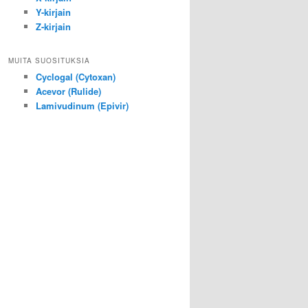
Y-kirjain
Z-kirjain
MUITA SUOSITUKSIA
Cyclogal (Cytoxan)
Acevor (Rulide)
Lamivudinum (Epivir)