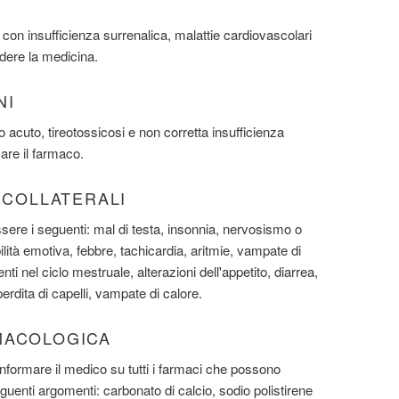
con insufficienza surrenalica, malattie cardiovascolari
ndere la medicina.
NI
o acuto, tireotossicosi e non corretta insufficienza
are il farmaco.
I COLLATERALI
essere i seguenti: mal di testa, insonnia, nervosismo o
 labilità emotiva, febbre, tachicardia, aritmie, vampate di
i nel ciclo mestruale, alterazioni dell'appetito, diarrea,
rdita di capelli, vampate di calore.
MACOLOGICA
 informare il medico su tutti i farmaci che possono
guenti argomenti: carbonato di calcio, sodio polistirene