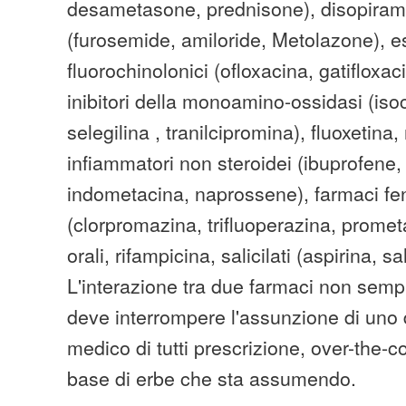
desametasone, prednisone), disopiramid
(furosemide, amiloride, Metolazone), est
fluorochinolonici (ofloxacina, gatifloxac
inibitori della monoamino-ossidasi (iso
selegilina , tranilcipromina), fluoxetina,
infiammatori non steroidei (ibuprofene,
indometacina, naprossene), farmaci fe
(clorpromazina, trifluoperazina, prometa
orali, rifampicina, salicilati (aspirina, sa
L'interazione tra due farmaci non sempr
deve interrompere l'assunzione di uno di
medico di tutti prescrizione, over-the-c
base di erbe che sta assumendo.