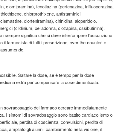
in, clomipramina), fenotiazina (perfenazina, trifluoperazina,
hiothixene, chlorprothixene, antistaminici
clemastine, clorfeniramina), chinidina, aloperidolo,
ergici (clidinium, belladonna, clozapina, ossibutinina).
non sempre significa che si deve interrompere l'assunzione
 o il farmacista di tutti i prescrizione, over-the-counter, e
a assumendo.
ssibile. Saltare la dose, se è tempo per la dose
edicina extra per compensare la dose dimenticata.
 un sovradosaggio del farmaco cercare immediatamente
 I sintomi di sovradosaggio sono battito cardiaco lento o
erficiale, perdita di coscienza, convulsioni, perdita di
cca, ampliato gli alunni, cambiamento nella visione, il