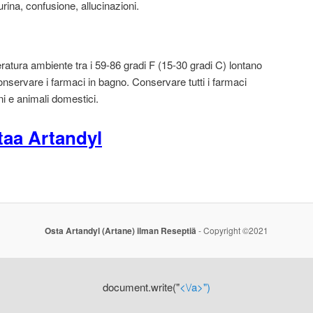
rina, confusione, allucinazioni.
atura ambiente tra i 59-86 gradi F (15-30 gradi C) lontano
conservare i farmaci in bagno. Conservare tutti i farmaci
ni e animali domestici.
taa Artandyl
Osta Artandyl (Artane) ilman Reseptiä
- Copyright ©2021
document.write("
<\/a>")