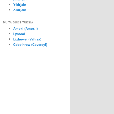
Y-kirjain
Z-kirjain
MUITA SUOSITUKSIA
Amoxi (Amoxil)
Lynoral
Lizhuwei (Valtrex)
Cobathrow (Coversyl)