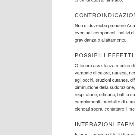
CONTROINDICAZIO
Non si dovrebbe prendere Artandy
eventuali componenti inattivi d
gravidanza o allattamento.
POSSIBILI EFFETT
Ottenere assistenza medica di 
vampate di calore, nausea, ner
agli occhi, eruzioni cutanee, di
diminuzione della sudorazione, g
respiratorie, orticaria, battito 
cambiamenti, mentali o di umore
elencati sopra, contattare il me
INTERAZIONI FAR
Informi il medico di tutti i farmac