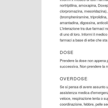
nortriptilina, amoxapina, Doxep
clorpromazina, mesoridazina), t
(brompheniramine, triprolidina, 
amantadina, digossina, anticolin
L'interazione tra due farmaci 
di uno di loro. Informi il medico
farmaci a base di erbe che st
DOSE
Prendere la dose non appena po
successiva. Non prendere la m
OVERDOSE
Se si pensa di avere assunto
assistenza medica d'emergenza.
veloce, respirazione lenta o sup
coordinazione, febbre, pelle se