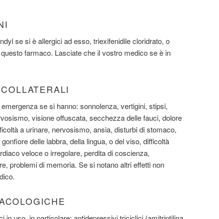
NI
l se si è allergici ad esso, triexifenidile cloridrato, o
i questo farmaco. Lasciate che il vostro medico se è in
I COLLATERALI
emergenza se si hanno: sonnolenza, vertigini, stipsi,
vosismo, visione offuscata, secchezza delle fauci, dolore
fficoltà a urinare, nervosismo, ansia, disturbi di stomaco,
onfiore delle labbra, della lingua, o del viso, difficoltà
cardiaco veloce o irregolare, perdita di coscienza,
, problemi di memoria. Se si notano altri effetti non
dico.
MACOLOGICHE
i in uso, in particolare: antidepressivi triciclici (amitriptilina,