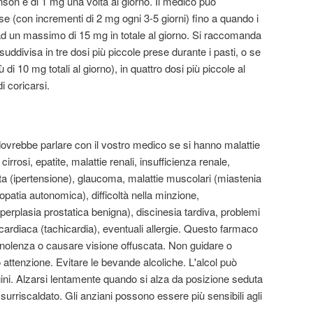
son è di 1 mg una volta al giorno. Il medico può
 (con incrementi di 2 mg ogni 3-5 giorni) fino a quando i
 ad un massimo di 15 mg in totale al giorno. Si raccomanda
uddivisa in tre dosi più piccole prese durante i pasti, o se
di 10 mg totali al giorno), in quattro dosi più piccole al
i coricarsi.
dovrebbe parlare con il vostro medico se si hanno malattie
cirrosi, epatite, malattie renali, insufficienza renale,
ta (ipertensione), glaucoma, malattie muscolari (miastenia
opatia autonomica), difficoltà nella minzione,
perplasia prostatica benigna), discinesia tardiva, problemi
cardiaca (tachicardia), eventuali allergie. Questo farmaco
onnolenza o causare visione offuscata. Non guidare o
o attenzione. Evitare le bevande alcoliche. L'alcol può
ni. Alzarsi lentamente quando si alza da posizione seduta
 surriscaldato. Gli anziani possono essere più sensibili agli