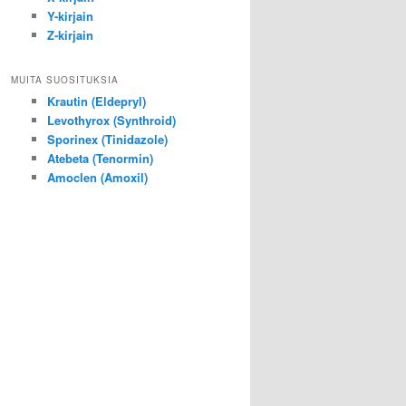
Y-kirjain
Z-kirjain
MUITA SUOSITUKSIA
Krautin (Eldepryl)
Levothyrox (Synthroid)
Sporinex (Tinidazole)
Atebeta (Tenormin)
Amoclen (Amoxil)