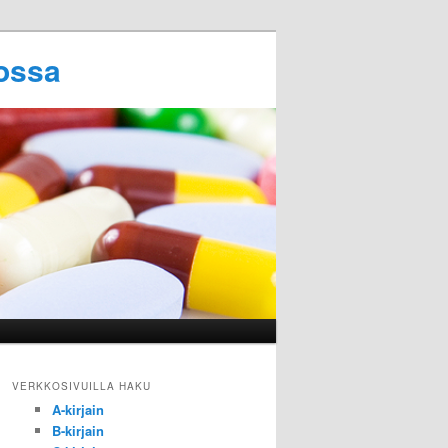
ossa
VERKKOSIVUILLA HAKU
A-kirjain
B-kirjain