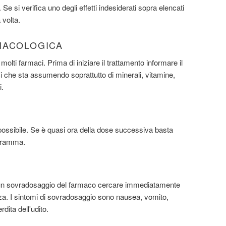
 Se si verifica uno degli effetti indesiderati sopra elencati
 volta.
MACOLOGICA
molti farmaci. Prima di iniziare il trattamento informare il
ci che sta assumendo soprattutto di minerali, vitamine,
i.
ossibile. Se è quasi ora della dose successiva basta
ogramma.
 un sovradosaggio del farmaco cercare immediatamente
. I sintomi di sovradosaggio sono nausea, vomito,
dita dell'udito.