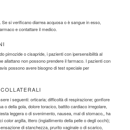
. Se si verificano diarrea acquosa o è sangue in esso,
farmaco e contattare il medico.
NI
 pimozide o cisapride, i pazienti con ipersensibilità al
he allattano non possono prendere il farmaco. I pazienti con
ravis possono avere bisogno di test speciale per
I COLLATERALI
ssere i seguenti: orticaria; difficoltà di respirazione; gonfiore
gua o della gola, dolore toracico, battito cardiaco irregolare,
testa leggera o di svenimento, nausea, mal di stomaco,, ha
i color argilla, ittero (ingiallimento della pelle o degli occhi);
, sensazione di stanchezza, prurito vaginale o di scarico,