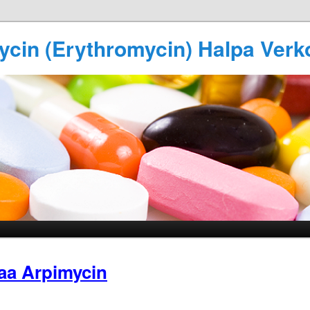
ycin (Erythromycin) Halpa Verk
aa Arpimycin