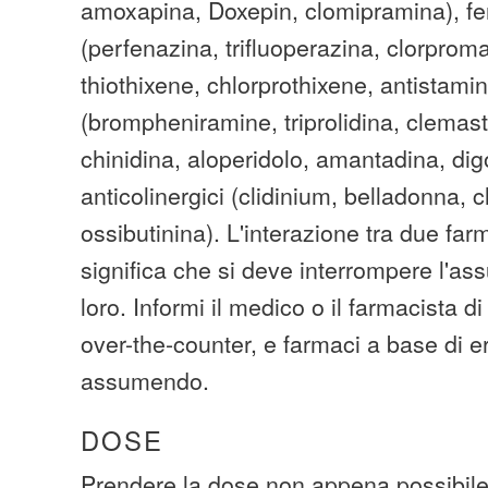
amoxapina, Doxepin, clomipramina), fe
(perfenazina, trifluoperazina, clorprom
thiothixene, chlorprothixene, antistamin
(brompheniramine, triprolidina, clemast
chinidina, aloperidolo, amantadina, dig
anticolinergici (clidinium, belladonna, 
ossibutinina). L'interazione tra due fa
significa che si deve interrompere l'as
loro. Informi il medico o il farmacista di 
over-the-counter, e farmaci a base di e
assumendo.
DOSE
Prendere la dose non appena possibile.