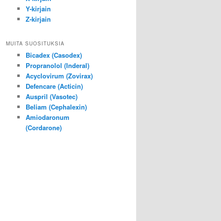
Y-kirjain
Z-kirjain
MUITA SUOSITUKSIA
Bicadex (Casodex)
Propranolol (Inderal)
Acyclovirum (Zovirax)
Defencare (Acticin)
Auspril (Vasotec)
Beliam (Cephalexin)
Amiodaronum
(Cordarone)