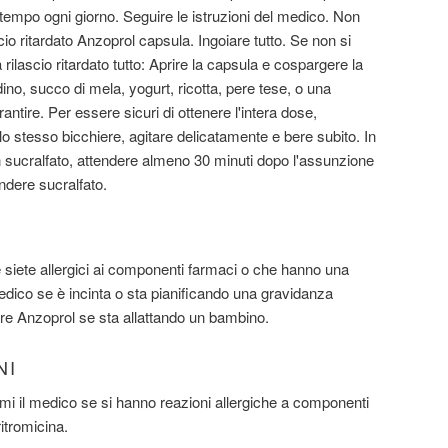
tempo ogni giorno. Seguire le istruzioni del medico. Non
io ritardato Anzoprol capsula. Ingoiare tutto. Se non si
rilascio ritardato tutto: Aprire la capsula e cospargere la
ino, succo di mela, yogurt, ricotta, pere tese, o una
tire. Per essere sicuri di ottenere l'intera dose,
o stesso bicchiere, agitare delicatamente e bere subito. In
n sucralfato, attendere almeno 30 minuti dopo l'assunzione
ndere sucralfato.
siete allergici ai componenti farmaci o che hanno una
 medico se è incinta o sta pianificando una gravidanza
are Anzoprol se sta allattando un bambino.
NI
rmi il medico se si hanno reazioni allergiche a componenti
itromicina.