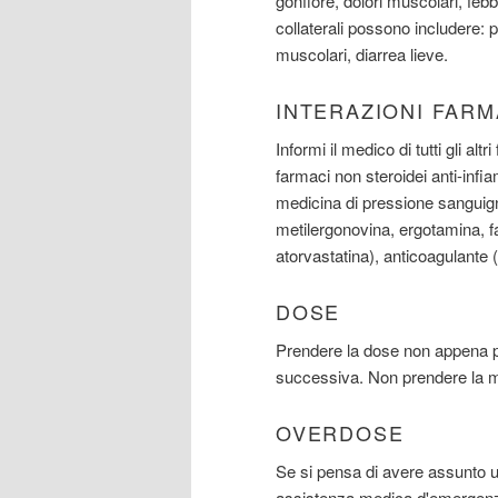
gonfiore, dolori muscolari, febb
collaterali possono includere: pr
muscolari, diarrea lieve.
INTERAZIONI FAR
Informi il medico di tutti gli alt
farmaci non steroidei anti-infi
medicina di pressione sanguigna 
metilergonovina, ergotamina, fa
atorvastatina), anticoagulante (
DOSE
Prendere la dose non appena po
successiva. Non prendere la m
OVERDOSE
Se si pensa di avere assunto
assistenza medica d'emergenza