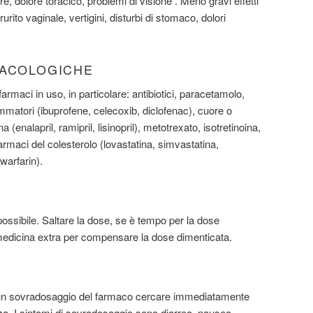
re, dolore toracico, problemi di visione . Meno gravi effetti
urito vaginale, vertigini, disturbi di stomaco, dolori
MACOLOGICHE
ri farmaci in uso, in particolare: antibiotici, paracetamolo,
ammatori (ibuprofene, celecoxib, diclofenac), cuore o
(enalapril, ramipril, lisinopril), metotrexato, isotretinoina,
rmaci del colesterolo (lovastatina, simvastatina,
warfarin).
ssibile. Saltare la dose, se è tempo per la dose
edicina extra per compensare la dose dimenticata.
 un sovradosaggio del farmaco cercare immediatamente
. I sintomi di sovradosaggio sono diarrea, nausea,