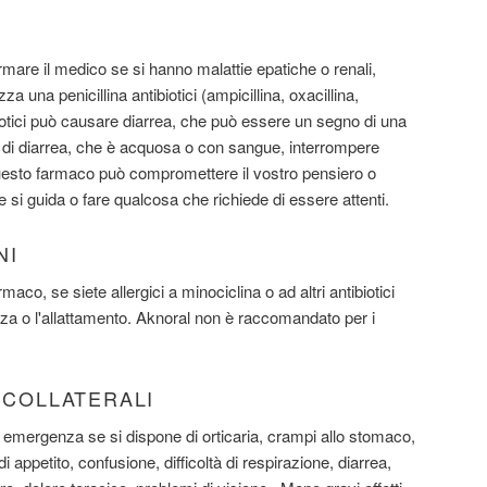
ormare il medico se si hanno malattie epatiche o renali,
izza una penicillina antibiotici (ampicillina, oxacillina,
ibiotici può causare diarrea, che può essere un segno di una
 di diarrea, che è acquosa o con sangue, interrompere
uesto farmaco può compromettere il vostro pensiero o
e si guida o fare qualcosa che richiede di essere attenti.
NI
o, se siete allergici a minociclina o ad altri antibiotici
anza o l'allattamento. Aknoral non è raccomandato per i
I COLLATERALI
emergenza se si dispone di orticaria, crampi allo stomaco,
a di appetito, confusione, difficoltà di respirazione, diarrea,