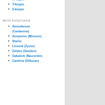
Y-kirjain
Z-kirjain
MUITA SUOSITUKSIA
Amiodarone
(Cardarone)
Acnamino (Minocin)
Starlix
Linozid (Zyvox)
Zeldox (Geodon)
Gabalich (Neurontin)
Cantinia (Diflucan)