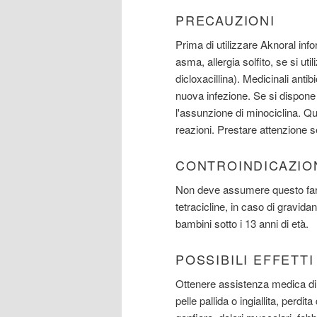
PRECAUZIONI
Prima di utilizzare Aknoral inf
asma, allergia solfito, se si util
dicloxacillina). Medicinali ant
nuova infezione. Se si dispone
l'assunzione di minociclina. Q
reazioni. Prestare attenzione s
CONTROINDICAZIO
Non deve assumere questo farmac
tetracicline, in caso di gravid
bambini sotto i 13 anni di età.
POSSIBILI EFFETT
Ottenere assistenza medica di 
pelle pallida o ingiallita, perdit