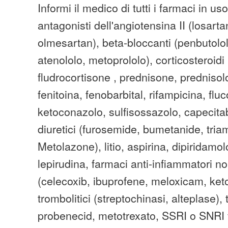
Informi il medico di tutti i farmaci in uso
antagonisti dell'angiotensina II (losart
olmesartan), beta-bloccanti (penbutolol
atenololo, metoprololo), corticosteroidi
fludrocortisone , prednisone, prednisol
fenitoina, fenobarbital, rifampicina, flu
ketoconazolo, sulfisossazolo, capecita
diuretici (furosemide, bumetanide, tria
Metolazone), litio, aspirina, dipiridamol
lepirudina, farmaci anti-infiammatori no
(celecoxib, ibuprofene, meloxicam, ket
trombolitici (streptochinasi, alteplase), 
probenecid, metotrexato, SSRI o SNRI f